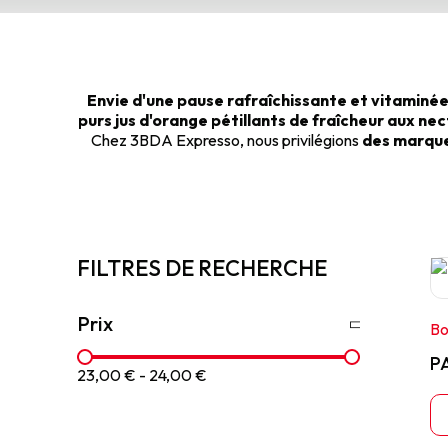
Envie d'une pause rafraîchissante et vitaminée
purs jus d'orange pétillants de fraîcheur aux ne
Chez 3BDA Expresso, nous privilégions
des marqu
FILTRES DE RECHERCHE
Prix
Bo
P
23,00 €
-
24,00 €