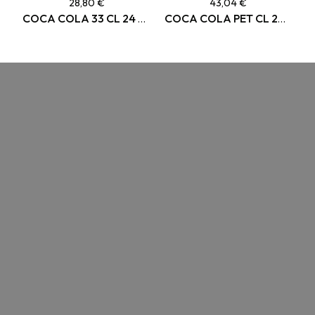
28,80 €
43,04 €
COCA COLA 33 CL 24 CANETTES
COCA COLA PET CL 24 BOUTEILLES