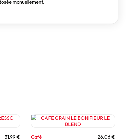
e dosée manuellement.
31,99 €
Café
26,06 €