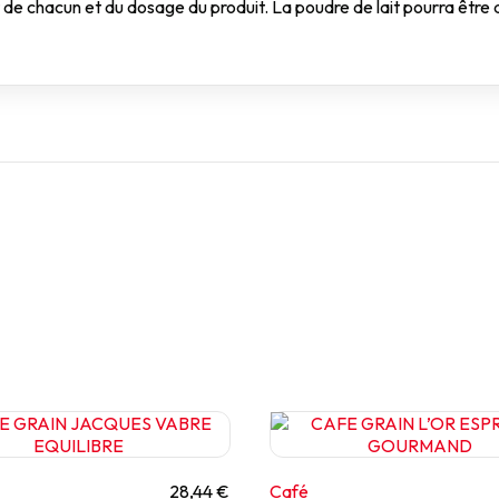
 de chacun et du dosage du produit. La poudre de lait pourra êtr
28,44 €
Café