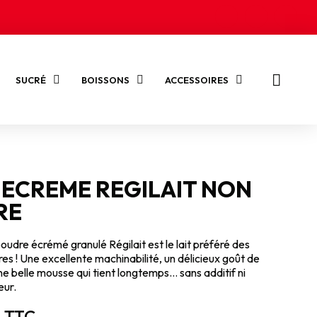
SUCRÉ
BOISSONS
ACCESSOIRES
 ECREME REGILAIT NON
RE
poudre écrémé granulé Régilait est le lait préféré des
res ! Une excellente machinabilité, un délicieux goût de
 une belle mousse qui tient longtemps… sans additif ni
eur.
TTC