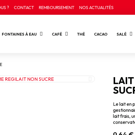
US ?
CONTACT
REMBOURSEMENT
NOS ACTUALITÉS
FONTAINES À EAU
CAFÉ
THÉ
CACAO
SALÉ
E
LAIT
SUC
Le lait en 
gestionnai
lait frais,
conservat
9,64 €