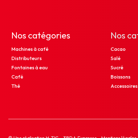
Nos catégories
Nos ca
Machines à café
Cacao
Distributeurs
Salé
Fontaines à eau
Sucré
Café
Boissons
Thé
Accessoires
© Une réalisation
H-TIC
– 3BDA Expresso -
Mentions légales